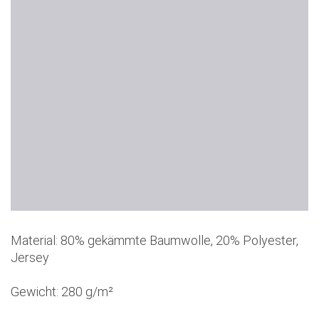
FAQ
Kissenfüllungen
Körnerkissen
Nackenhörnchen
Naturöle
Sonstiges
Textilien
Tierkissen
Zirbenkissen
PREIS
<1
MERKMAL
Material: 80% gekämmte Baumwolle, 20% Polyester,
Jersey
Gewicht: 280 g/m²