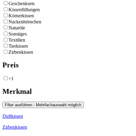
Geschenksets
Kissenfüllungen
Körnerkissen
Nackenhörnchen
Naturöle
Sonstiges
Textilien
Tierkissen
Zirbenkissen
Preis
<1
Merkmal
Duftkissen
Zirbenkissen