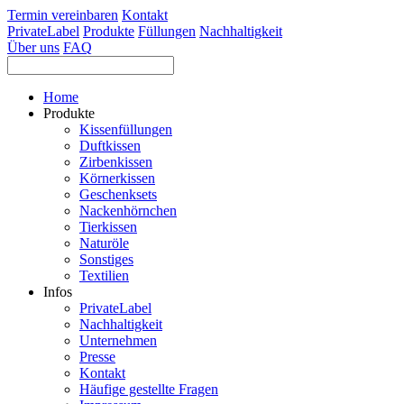
Termin vereinbaren
Kontakt
PrivateLabel
Produkte
Füllungen
Nachhaltigkeit
Über uns
FAQ
Home
Produkte
Kissenfüllungen
Duftkissen
Zirbenkissen
Körnerkissen
Geschenksets
Nackenhörnchen
Tierkissen
Naturöle
Sonstiges
Textilien
Infos
PrivateLabel
Nachhaltigkeit
Unternehmen
Presse
Kontakt
Häufige gestellte Fragen