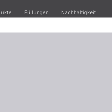
dukte
Füllungen
Nachhaltigkeit
 A-Z
Alphabet, Z-A
zuerst
sets
Kissenfüllungen
Sonstiges
sen