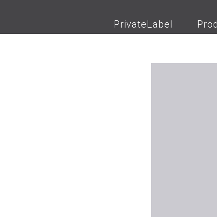
PrivateLabel
Pro
SORTIERUNG NACH
Standard
Alphabet,
Preis, hoch zuerst
Neueste 
KATEGORIEN
Duftkissen
Geschenk
Nackenhörnchen
Naturöle
Tierkissen
Zirbenkis
PREIS