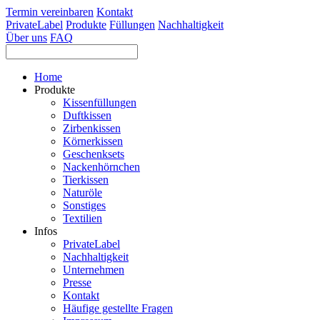
Termin vereinbaren
Kontakt
PrivateLabel
Produkte
Füllungen
Nachhaltigkeit
Über uns
FAQ
Home
Produkte
Kissenfüllungen
Duftkissen
Zirbenkissen
Körnerkissen
Geschenksets
Nackenhörnchen
Tierkissen
Naturöle
Sonstiges
Textilien
Infos
PrivateLabel
Nachhaltigkeit
Unternehmen
Presse
Kontakt
Häufige gestellte Fragen