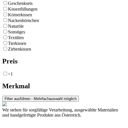
Geschenksets
Kissenfüllungen
Körnerkissen
Nackenhörnchen
Naturöle
Sonstiges
Textilien
Tierkissen
Zirbenkissen
Preis
<1
Merkmal
Wir stehen für sorgfältige Verarbeitung, ausgewählte Materialien
und handgefertigte Produkte aus Österreich.