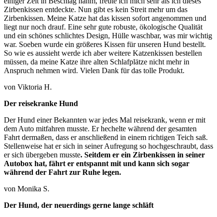
einiger Zeit in Beschlag nahm, freute ich mich sehr als ich dieses
Zirbenkissen entdeckte. Nun gibt es kein Streit mehr um das
Zirbenkissen. Meine Katze hat das kissen sofort angenommen und
liegt nur noch drauf. Eine sehr gute robuste, ökologische Qualität
und ein schönes schlichtes Design, Hülle waschbar, was mir wichtig
war. Soeben wurde ein größeres Kissen für unseren Hund bestellt.
So wie es aussieht werde ich aber weitere Katzenkissen bestellen
müssen, da meine Katze ihre alten Schlafplätze nicht mehr in
Anspruch nehmen wird. Vielen Dank für das tolle Produkt.
von Viktoria H.
Der reisekranke Hund
Der Hund einer Bekannten war jedes Mal reisekrank, wenn er mit
dem Auto mitfahren musste. Er hechelte während der gesamten
Fahrt dermaßen, dass er anschließend in einem richtigen Teich saß.
Stellenweise hat er sich in seiner Aufregung so hochgeschraubt, dass
er sich übergeben musste
. Seitdem er ein Zirbenkissen in seiner
Autobox hat, fährt er entspannt mit und kann sich sogar
während der Fahrt zur Ruhe legen.
von Monika S.
Der Hund, der neuerdings gerne lange schläft