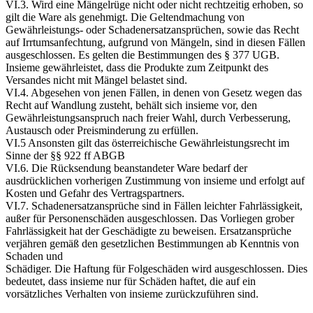
VI.3. Wird eine Mängelrüge nicht oder nicht rechtzeitig erhoben, so
gilt die Ware als genehmigt. Die Geltendmachung von
Gewährleistungs- oder Schadenersatzansprüchen, sowie das Recht
auf Irrtumsanfechtung, aufgrund von Mängeln, sind in diesen Fällen
ausgeschlossen. Es gelten die Bestimmungen des § 377 UGB.
Insieme gewährleistet, dass die Produkte zum Zeitpunkt des
Versandes nicht mit Mängel belastet sind.
VI.4. Abgesehen von jenen Fällen, in denen von Gesetz wegen das
Recht auf Wandlung zusteht, behält sich insieme vor, den
Gewährleistungsanspruch nach freier Wahl, durch Verbesserung,
Austausch oder Preisminderung zu erfüllen.
VI.5 Ansonsten gilt das österreichische Gewährleistungsrecht im
Sinne der §§ 922 ff ABGB
VI.6. Die Rücksendung beanstandeter Ware bedarf der
ausdrücklichen vorherigen Zustimmung von insieme und erfolgt auf
Kosten und Gefahr des Vertragspartners.
VI.7. Schadenersatzansprüche sind in Fällen leichter Fahrlässigkeit,
außer für Personenschäden ausgeschlossen. Das Vorliegen grober
Fahrlässigkeit hat der Geschädigte zu beweisen. Ersatzansprüche
verjähren gemäß den gesetzlichen Bestimmungen ab Kenntnis von
Schaden und
Schädiger. Die Haftung für Folgeschäden wird ausgeschlossen. Dies
bedeutet, dass insieme nur für Schäden haftet, die auf ein
vorsätzliches Verhalten von insieme zurückzuführen sind.