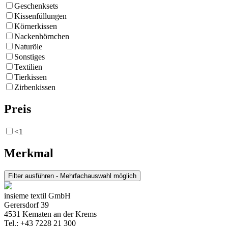
Geschenksets
Kissenfüllungen
Körnerkissen
Nackenhörnchen
Naturöle
Sonstiges
Textilien
Tierkissen
Zirbenkissen
Preis
<1
Merkmal
insieme textil GmbH
Gerersdorf 39
4531 Kematen an der Krems
Tel.: +43 7228 21 300