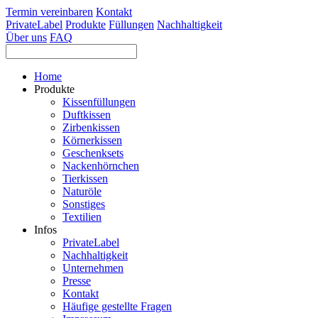
Termin vereinbaren
Kontakt
PrivateLabel
Produkte
Füllungen
Nachhaltigkeit
Über uns
FAQ
Home
Produkte
Kissenfüllungen
Duftkissen
Zirbenkissen
Körnerkissen
Geschenksets
Nackenhörnchen
Tierkissen
Naturöle
Sonstiges
Textilien
Infos
PrivateLabel
Nachhaltigkeit
Unternehmen
Presse
Kontakt
Häufige gestellte Fragen