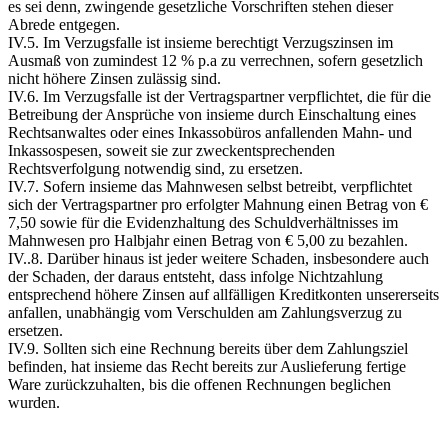
es sei denn, zwingende gesetzliche Vorschriften stehen dieser
Abrede entgegen.
IV.5. Im Verzugsfalle ist insieme berechtigt Verzugszinsen im
Ausmaß von zumindest 12 % p.a zu verrechnen, sofern gesetzlich
nicht höhere Zinsen zulässig sind.
IV.6. Im Verzugsfalle ist der Vertragspartner verpflichtet, die für die
Betreibung der Ansprüche von insieme durch Einschaltung eines
Rechtsanwaltes oder eines Inkassobüros anfallenden Mahn- und
Inkassospesen, soweit sie zur zweckentsprechenden
Rechtsverfolgung notwendig sind, zu ersetzen.
IV.7. Sofern insieme das Mahnwesen selbst betreibt, verpflichtet
sich der Vertragspartner pro erfolgter Mahnung einen Betrag von €
7,50 sowie für die Evidenzhaltung des Schuldverhältnisses im
Mahnwesen pro Halbjahr einen Betrag von € 5,00 zu bezahlen.
IV..8. Darüber hinaus ist jeder weitere Schaden, insbesondere auch
der Schaden, der daraus entsteht, dass infolge Nichtzahlung
entsprechend höhere Zinsen auf allfälligen Kreditkonten unsererseits
anfallen, unabhängig vom Verschulden am Zahlungsverzug zu
ersetzen.
IV.9. Sollten sich eine Rechnung bereits über dem Zahlungsziel
befinden, hat insieme das Recht bereits zur Auslieferung fertige
Ware zurückzuhalten, bis die offenen Rechnungen beglichen
wurden.