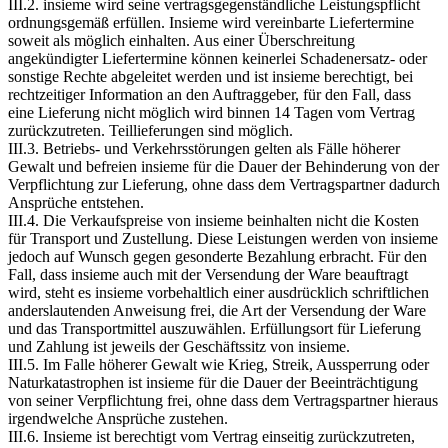
III.2. insieme wird seine vertragsgegenständliche Leistungspflicht
ordnungsgemäß erfüllen. Insieme wird vereinbarte Liefertermine
soweit als möglich einhalten. Aus einer Überschreitung
angekündigter Liefertermine können keinerlei Schadenersatz- oder
sonstige Rechte abgeleitet werden und ist insieme berechtigt, bei
rechtzeitiger Information an den Auftraggeber, für den Fall, dass
eine Lieferung nicht möglich wird binnen 14 Tagen vom Vertrag
zurückzutreten. Teillieferungen sind möglich.
III.3. Betriebs- und Verkehrsstörungen gelten als Fälle höherer
Gewalt und befreien insieme für die Dauer der Behinderung von der
Verpflichtung zur Lieferung, ohne dass dem Vertragspartner dadurch
Ansprüche entstehen.
III.4. Die Verkaufspreise von insieme beinhalten nicht die Kosten
für Transport und Zustellung. Diese Leistungen werden von insieme
jedoch auf Wunsch gegen gesonderte Bezahlung erbracht. Für den
Fall, dass insieme auch mit der Versendung der Ware beauftragt
wird, steht es insieme vorbehaltlich einer ausdrücklich schriftlichen
anderslautenden Anweisung frei, die Art der Versendung der Ware
und das Transportmittel auszuwählen. Erfüllungsort für Lieferung
und Zahlung ist jeweils der Geschäftssitz von insieme.
III.5. Im Falle höherer Gewalt wie Krieg, Streik, Aussperrung oder
Naturkatastrophen ist insieme für die Dauer der Beeinträchtigung
von seiner Verpflichtung frei, ohne dass dem Vertragspartner hieraus
irgendwelche Ansprüche zustehen.
III.6. Insieme ist berechtigt vom Vertrag einseitig zurückzutreten,